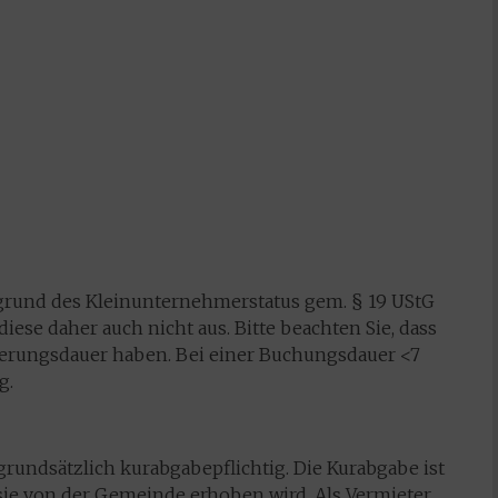
fgrund des Kleinunternehmerstatus gem. § 19 UStG
ese daher auch nicht aus. Bitte beachten Sie, dass
ierungsdauer haben. Bei einer Buchungsdauer <7
g.
grundsätzlich kurabgabepflichtig. Die Kurabgabe ist
 sie von der Gemeinde erhoben wird. Als Vermieter