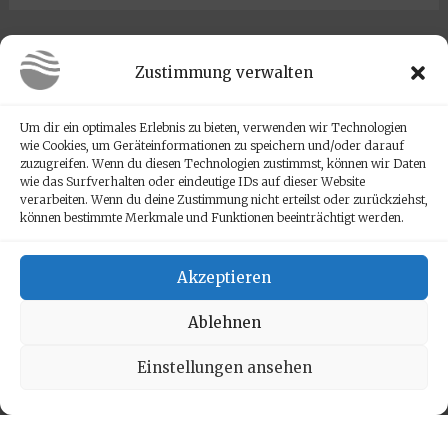
Zustimmung verwalten
Kontakt
Um dir ein optimales Erlebnis zu bieten, verwenden wir Technologien
wie Cookies, um Geräteinformationen zu speichern und/oder darauf
zuzugreifen. Wenn du diesen Technologien zustimmst, können wir Daten
wie das Surfverhalten oder eindeutige IDs auf dieser Website
verarbeiten. Wenn du deine Zustimmung nicht erteilst oder zurückziehst,
können bestimmte Merkmale und Funktionen beeinträchtigt werden.
Eduard und Isolde Ams
Am Wasserturm 1
Akzeptieren
72768 Reutlingen
Email:
Ablehnen
info@nordseehaus-butjadingen.de
Telefon: 01573 5610 312
Einstellungen ansehen